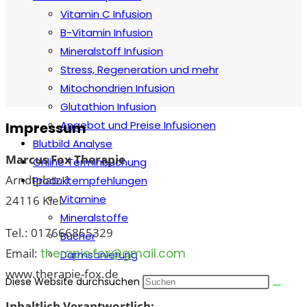
Vitamin C Infusion
B-Vitamin Infusion
Mineralstoff Infusion
Stress, Regeneration und mehr
Mitochondrien Infusion
Glutathion Infusion
Angebot und Preise Infusionen
Impressum
Blutbild Analyse
Marcus Fox Therapie
Online Terminbuchung
Arndtplatz 1
Produktempfehlungen
Vitamine
24116 Kiel
Mineralstoffe
Tel.: 017666855329
Bücher
Email:
therapie.fox@gmail.com
Darmsanierung
www.therapie-fox.de
Diese Website durchsuchen
Inhaltlich Verantwortlich: